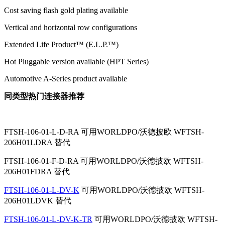
Cost saving flash gold plating available
Vertical and horizontal row configurations
Extended Life Product™ (E.L.P.™)
Hot Pluggable version available (HPT Series)
Automotive A-Series product available
同类型热门连接器推荐
FTSH-106-01-L-D-RA
可用WORLDPO/沃德披欧
WFTSH-
206H01LDRA 替代
FTSH-106-01-F-D-RA
可用WORLDPO/沃德披欧
WFTSH-
206H01FDRA 替代
FTSH-106-01-L-DV-K
可用WORLDPO/沃德披欧
WFTSH-
206H01LDVK 替代
FTSH-106-01-L-DV-K-TR
可用WORLDPO/沃德披欧
WFTSH-