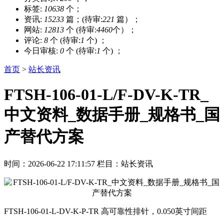
标签:
10638
个；
资讯:
15233
篇；(待审:
221
篇）；
网站:
12813
个 (待审:
4460
个）；
评论:
8
个 (待审:
1
个) ；
今日审核:
0
个 (待审:
1
个) ；
首页
>
站长资讯
FTSH-106-01-L/F-DV-K-TR_
中文资料_数据手册_规格书_国
产替代方案
时间：2026-06-22 17:11:57
栏目：站长资讯
FTSH-106-01-L-DV-K-P-TR 高可靠性排针，0.050英寸间距