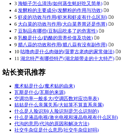
3
海蛎子怎么清洗(如何蒸生蚝好吃又简单)

0
4
发酵粉的主要成分(发酵粉的作用与功效)

0
5
虾皮的功效与作用(虾米和虾皮有什么区别)

0
6
大白菜的功效与作用(大白菜养胃还是伤胃)

0
7
豆制品有哪些(豆制品吃多了的危害性)

0
8
乳酪是什么(奶酪的营养价值及功效)

0
9
腊八蒜的功效和作用(腊八蒜有没有副作用)

0
10
咕噜肉是什么肉做的(菠萝古老肉的家常做法)

0
11
湖北特产有哪些特产(湖北能带走的十大特产)

0
站长资讯推荐
魔术贴是什么(魔术贴的由来)
瓦斯是什么(瓦斯的来源)
空调功率一般多大(空调匹数对应功率表)
姑姑是什么亲属关系(大姑算不算直系亲属)
什么是人脸识别(人脸识别是怎么识别的)
什么是液晶电视(激光电视和液晶电视有什么区别)
代沟的意思(代沟的原因和解决方法)
社交牛杂症是什么意思(社交牛杂症好吗)