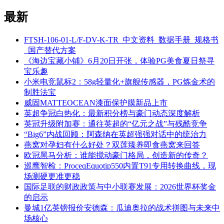
最新
FTSH-106-01-L/F-DV-K-TR_中文资料_数据手册_规格书
_国产替代方案
《海边宝藏小铺》6月20日开张，体验PG美食夏日祭寻
宝乐趣
小米电竞鼠标2：58g轻量化+旗舰传感器，PG炼金术的
制胜法宝
威固MATTEOCEAN漆面保护膜新品上市
英超争冠白热化：最新积分榜与豪门动态深度解析
英冠升级附加赛：通往英超的“亿元之战”与残酷竞争
“Big6”内战回顾：阿森纳在英超强强对话中的统治力
燕窝对孕妇有什么好处？双莲臻养即食燕窝来回答
欧冠黑马分析：谁能搅动豪门格局，创造新的传奇？
巡鹰智检：ProceqEquotip550内置T91专用转换曲线，现
场测硬更准更稳
国际足联的财政政策与中小联赛发展：2026世界杯奖金
的启示
曼城1亿英镑报价安德森：瓜迪奥拉的战术拼图与未来中
场核心