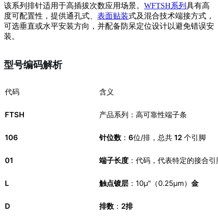
该系列排针适用于高插拔次数应用场景。
WFTSH系列
具有高
度可配置性，提供通孔式、
表面贴装
式及混合技术端接方式，
可选垂直或水平安装方向，并配备防呆定位设计以避免错误安
装。
型号编码解析
代码
含义
FTSH
产品系列：高可靠性端子条
106
针位数
：
6
位/排，总共
12
个引脚
01
端子长度
：代码，代表特定的接合引
L
触点镀层
：10µ"（0.25µm）
金
D
排数
：
2排