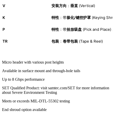
V
安装方向
：
垂直
(Vertical)
K
特性
：带
极化/键控护罩
(Keying S
P
特性
：带
拾放吸盘
(Pick and Pl
TR
包装
：
卷带包装
(Tape & Reel)
Micro header with various post heights
Available in surface mount and through-hole tails
Up to 8 Gbps performance
SET Qualified Product: visit samtec.com/SET for more information
about Severe Environment Testing
Meets or exceeds MIL-DTL-55302 testing
End shroud option available