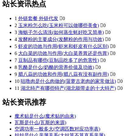
站长资讯热点
1
外链套餐 外链代发

0
2
玉米粉怎么吃(玉米粉可以做哪些美食)

0
3
海蛎子怎么清洗(如何蒸生蚝好吃又简单)

0
4
发酵粉的主要成分(发酵粉的作用与功效)

0
5
虾皮的功效与作用(虾米和虾皮有什么区别)

0
6
大白菜的功效与作用(大白菜养胃还是伤胃)

0
7
豆制品有哪些(豆制品吃多了的危害性)

0
8
乳酪是什么(奶酪的营养价值及功效)

0
9
腊八蒜的功效和作用(腊八蒜有没有副作用)

0
10
咕噜肉是什么肉做的(菠萝古老肉的家常做法)

0
11
湖北特产有哪些特产(湖北能带走的十大特产)

0
站长资讯推荐
魔术贴是什么(魔术贴的由来)
瓦斯是什么(瓦斯的来源)
空调功率一般多大(空调匹数对应功率表)
姑姑是什么亲属关系(大姑算不算直系亲属)