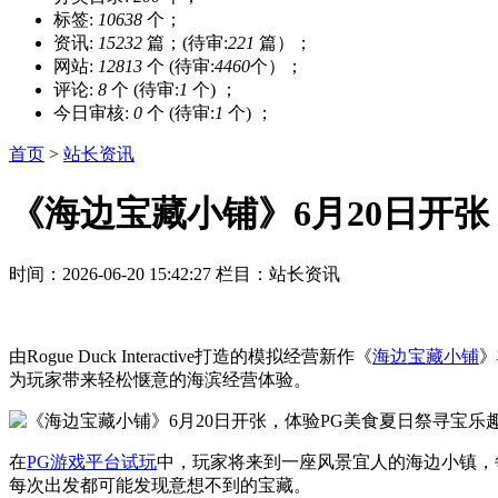
标签:
10638
个；
资讯:
15232
篇；(待审:
221
篇）；
网站:
12813
个 (待审:
4460
个）；
评论:
8
个 (待审:
1
个) ；
今日审核:
0
个 (待审:
1
个) ；
首页
>
站长资讯
《海边宝藏小铺》6月20日开
时间：2026-06-20 15:42:27
栏目：站长资讯
由Rogue Duck Interactive打造的模拟经营新作《
海边宝藏小铺
》
为玩家带来轻松惬意的海滨经营体验。
在
PG游戏平台试玩
中，玩家将来到一座风景宜人的海边小镇，
每次出发都可能发现意想不到的宝藏。