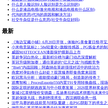
什么是人脸识别(人脸识别是怎么识别的)
什么是液晶电视(激光电视和液晶电视有什么区别)
代沟的意思(代沟的原因和解决方法)
社交牛杂症是什么意思(社交牛杂症好吗)
最新
《海边宝藏小铺》6月20日开张，体验PG美食夏日祭寻宝
小米电竞鼠标2：58g轻量化+旗舰传感器，PG炼金术的
威固MATTEOCEAN漆面保护膜新品上市
英超争冠白热化：最新积分榜与豪门动态深度解析
英冠升级附加赛：通往英超的“亿元之战”与残酷竞争
“Big6”内战回顾：阿森纳在英超强强对话中的统治力
燕窝对孕妇有什么好处？双莲臻养即食燕窝来回答
欧冠黑马分析：谁能搅动豪门格局，创造新的传奇？
巡鹰智检：ProceqEquotip550内置T91专用转换曲线，
国际足联的财政政策与中小联赛发展：2026世界杯奖金
曼城1亿英镑报价安德森：瓜迪奥拉的战术拼图与未来中
英超保级大战：热刺绝境求生，西汉姆联命悬一线
法甲马赛的欧战前景与球队重建：在PSG阴影下的求生之
德甲拜仁慕尼黑的赛季总结与夏窗展望