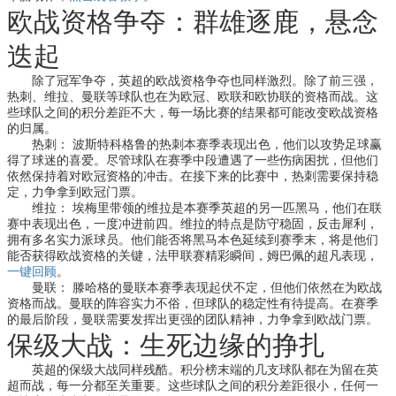
欧战资格争夺：群雄逐鹿，悬念
迭起
除了冠军争夺，英超的欧战资格争夺也同样激烈。除了前三强，
热刺、维拉、曼联等球队也在为欧冠、欧联和欧协联的资格而战。这
些球队之间的积分差距不大，每一场比赛的结果都可能改变欧战资格
的归属。
热刺：
 波斯特科格鲁的热刺本赛季表现出色，他们以攻势足球赢
得了球迷的喜爱。尽管球队在赛季中段遭遇了一些伤病困扰，但他们
依然保持着对欧冠资格的冲击。在接下来的比赛中，热刺需要保持稳
定，力争拿到欧冠门票。
维拉：
 埃梅里带领的维拉是本赛季英超的另一匹黑马，他们在联
赛中表现出色，一度冲进前四。维拉的特点是防守稳固，反击犀利，
拥有多名实力派球员。他们能否将黑马本色延续到赛季末，将是他们
能否获得欧战资格的关键，
法甲联赛精彩瞬间，姆巴佩的超凡表现，
一键回顾
。
曼联：
 滕哈格的曼联本赛季表现起伏不定，但他们依然在为欧战
资格而战。曼联的阵容实力不俗，但球队的稳定性有待提高。在赛季
的最后阶段，曼联需要发挥出更强的团队精神，力争拿到欧战门票。
保级大战：生死边缘的挣扎
英超的保级大战同样残酷。积分榜末端的几支球队都在为留在英
超而战，每一分都至关重要。这些球队之间的积分差距很小，任何一