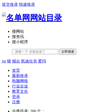
提交收录
快速收录
搜网站
搜资讯
搜小程序
立即搜索
jm
猪
烟台
凯迪拉克
爱玛
首页
最新收录
电脑网络
行业企业
教育文化
登录
注册
分类目录:
200
个；