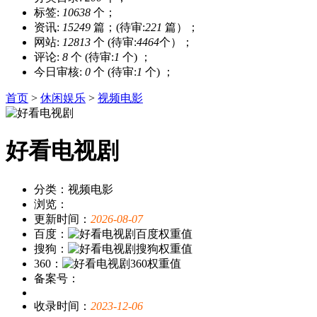
标签:
10638
个；
资讯:
15249
篇；(待审:
221
篇）；
网站:
12813
个 (待审:
4464
个）；
评论:
8
个 (待审:
1
个) ；
今日审核:
0
个 (待审:
1
个) ；
首页
>
休闲娱乐
>
视频电影
好看电视剧
分类：视频电影
浏览：
更新时间：
2026-08-07
百度：
搜狗：
360：
备案号：
收录时间：
2023-12-06