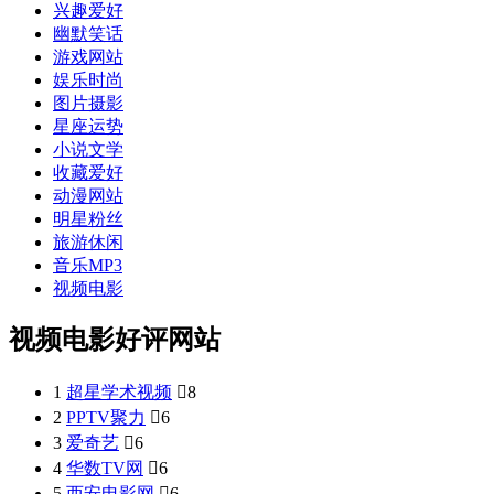
兴趣爱好
幽默笑话
游戏网站
娱乐时尚
图片摄影
星座运势
小说文学
收藏爱好
动漫网站
明星粉丝
旅游休闲
音乐MP3
视频电影
视频电影好评网站
1
超星学术视频

8
2
PPTV聚力

6
3
爱奇艺

6
4
华数TV网

6
5
西安电影网

6