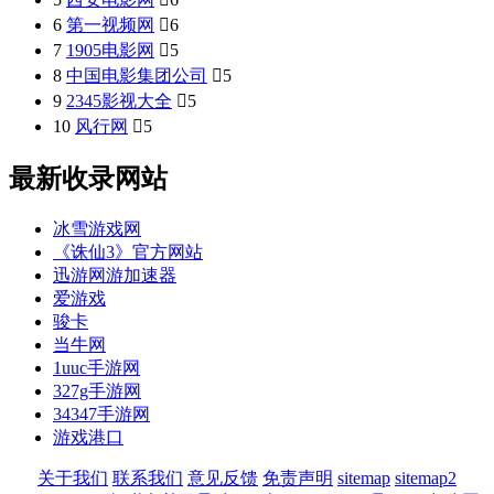
6
第一视频网

6
7
1905电影网

5
8
中国电影集团公司

5
9
2345影视大全

5
10
风行网

5
最新收录网站
冰雪游戏网
《诛仙3》官方网站
迅游网游加速器
爱游戏
骏卡
当牛网
1uuc手游网
327g手游网
34347手游网
游戏港口
关于我们
联系我们
意见反馈
免责声明
sitemap
sitemap2