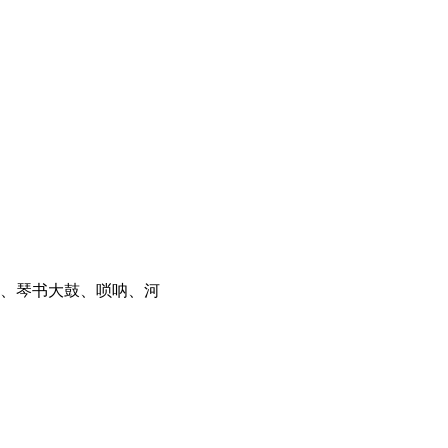
腔、琴书大鼓、唢呐、河