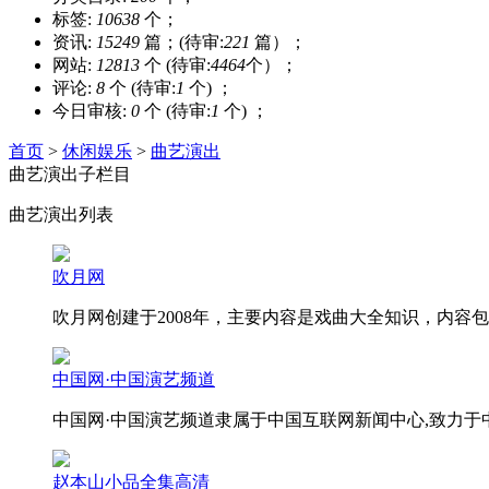
标签:
10638
个；
资讯:
15249
篇；(待审:
221
篇）；
网站:
12813
个 (待审:
4464
个）；
评论:
8
个 (待审:
1
个) ；
今日审核:
0
个 (待审:
1
个) ；
首页
>
休闲娱乐
>
曲艺演出
曲艺演出子栏目
曲艺演出列表
吹月网
吹月网创建于2008年，主要内容是戏曲大全知识，内
中国网·中国演艺频道
中国网·中国演艺频道隶属于中国互联网新闻中心,致力于
赵本山小品全集高清