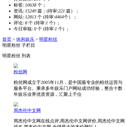
标签:
10638
个；
资讯:
15249
篇；(待审:
221
篇）；
网站:
12813
个 (待审:
4464
个）；
评论:
8
个 (待审:
1
个) ；
今日审核:
0
个 (待审:
1
个) ；
首页
>
休闲娱乐
>
明星粉丝
明星粉丝 子栏目
明星粉丝 列表
粉丝网
粉丝网成立于2005年11月，是中国最专业的粉丝运营与
服务平台。秉承多年娱乐门户网站成功经验，整合十数
年娱乐业界优质资源，汇聚上千位
周杰伦中文网
周杰伦中文网在线点评,周杰伦中文网评价,周杰伦中文网
排名,周杰伦中文网-全球最大的杰伦网站！