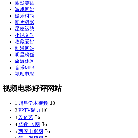
幽默笑话
游戏网站
娱乐时尚
图片摄影
星座运势
小说文学
收藏爱好
动漫网站
明星粉丝
旅游休闲
音乐MP3
视频电影
视频电影好评网站
1
超星学术视频

8
2
PPTV聚力

6
3
爱奇艺

6
4
华数TV网

6
5
西安电影网

6