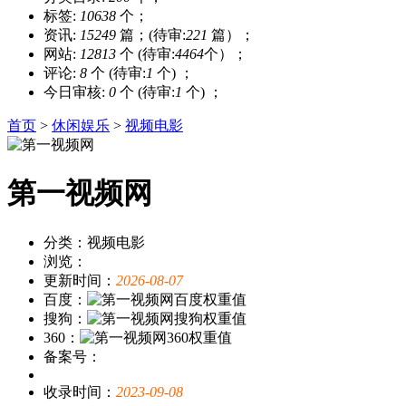
标签:
10638
个；
资讯:
15249
篇；(待审:
221
篇）；
网站:
12813
个 (待审:
4464
个）；
评论:
8
个 (待审:
1
个) ；
今日审核:
0
个 (待审:
1
个) ；
首页
>
休闲娱乐
>
视频电影
第一视频网
分类：视频电影
浏览：
更新时间：
2026-08-07
百度：
搜狗：
360：
备案号：
收录时间：
2023-09-08