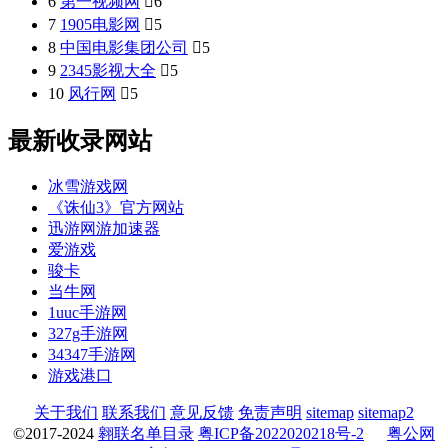
6
第一视频网

6
7
1905电影网

5
8
中国电影集团公司

5
9
2345影视大全

5
10
风行网

5
最新收录网站
冰雪游戏网
《诛仙3》官方网站
迅游网游加速器
爱游戏
骏卡
当牛网
1uuc手游网
327g手游网
34347手游网
游戏港口
关于我们
联系我们
意见反馈
免责声明
sitemap
sitemap2
©2017-2024
翱联名单目录
粤ICP备2022020218号-2
粤公网