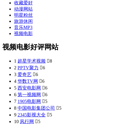
收藏爱好
动漫网站
明星粉丝
旅游休闲
音乐MP3
视频电影
视频电影好评网站
1
超星学术视频

8
2
PPTV聚力

6
3
爱奇艺

6
4
华数TV网

6
5
西安电影网

6
6
第一视频网

6
7
1905电影网

5
8
中国电影集团公司

5
9
2345影视大全

5
10
风行网

5