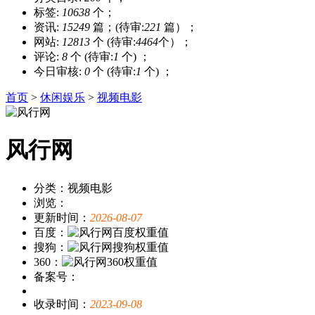
标签:
10638
个；
资讯:
15249
篇；(待审:
221
篇）；
网站:
12813
个 (待审:
4464
个）；
评论:
8
个 (待审:
1
个) ；
今日审核:
0
个 (待审:
1
个) ；
首页
>
休闲娱乐
>
视频电影
风行网
分类：视频电影
浏览：
更新时间：
2026-08-07
百度：
搜狗：
360：
备案号：
收录时间：
2023-09-08