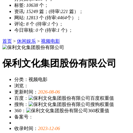
标签:
10638
个；
资讯:
15249
篇；(待审:
221
篇）；
网站:
12813
个 (待审:
4464
个）；
评论:
8
个 (待审:
1
个) ；
今日审核:
0
个 (待审:
1
个) ；
首页
>
休闲娱乐
>
视频电影
保利文化集团股份有限公司
分类：视频电影
浏览：
更新时间：
2026-08-06
百度：
搜狗：
360：
备案号：
收录时间：
2023-12-06