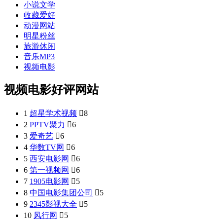
小说文学
收藏爱好
动漫网站
明星粉丝
旅游休闲
音乐MP3
视频电影
视频电影好评网站
1
超星学术视频

8
2
PPTV聚力

6
3
爱奇艺

6
4
华数TV网

6
5
西安电影网

6
6
第一视频网

6
7
1905电影网

5
8
中国电影集团公司

5
9
2345影视大全

5
10
风行网

5