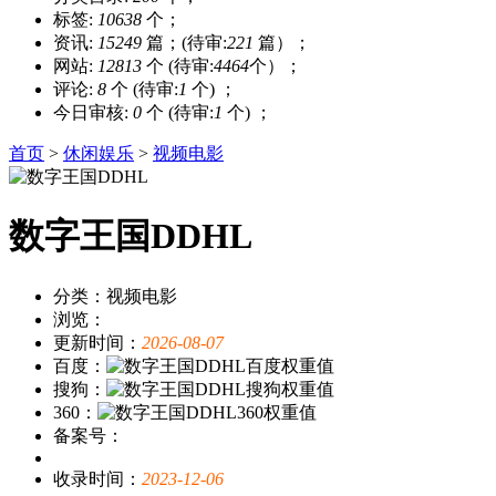
标签:
10638
个；
资讯:
15249
篇；(待审:
221
篇）；
网站:
12813
个 (待审:
4464
个）；
评论:
8
个 (待审:
1
个) ；
今日审核:
0
个 (待审:
1
个) ；
首页
>
休闲娱乐
>
视频电影
数字王国DDHL
分类：视频电影
浏览：
更新时间：
2026-08-07
百度：
搜狗：
360：
备案号：
收录时间：
2023-12-06