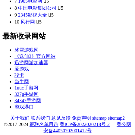
7
1905电影网

5
8
中国电影集团公司

5
9
2345影视大全

5
10
风行网

5
最新收录网站
冰雪游戏网
《诛仙3》官方网站
迅游网游加速器
爱游戏
骏卡
当牛网
1uuc手游网
327g手游网
34347手游网
游戏港口
关于我们
联系我们
意见反馈
免责声明
sitemap
sitemap2
©2017-2024
翱联名单目录
粤ICP备2022020218号-2
粤公网
安备44050702001412号