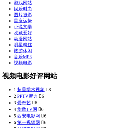
游戏网站
娱乐时尚
图片摄影
星座运势
小说文学
收藏爱好
动漫网站
明星粉丝
旅游休闲
音乐MP3
视频电影
视频电影好评网站
1
超星学术视频

8
2
PPTV聚力

6
3
爱奇艺

6
4
华数TV网

6
5
西安电影网

6
6
第一视频网

6