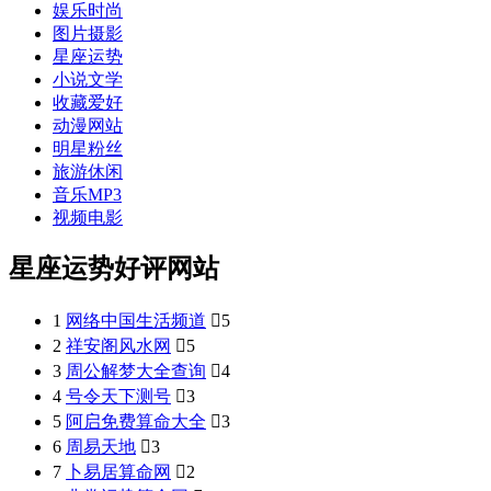
娱乐时尚
图片摄影
星座运势
小说文学
收藏爱好
动漫网站
明星粉丝
旅游休闲
音乐MP3
视频电影
星座运势好评网站
1
网络中国生活频道

5
2
祥安阁风水网

5
3
周公解梦大全查询

4
4
号令天下测号

3
5
阿启免费算命大全

3
6
周易天地

3
7
卜易居算命网

2