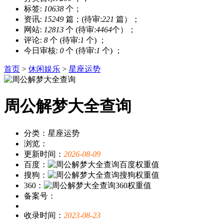
标签:
10638
个；
资讯:
15249
篇；(待审:
221
篇）；
网站:
12813
个 (待审:
4464
个）；
评论:
8
个 (待审:
1
个) ；
今日审核:
0
个 (待审:
1
个) ；
首页
>
休闲娱乐
>
星座运势
周公解梦大全查询
分类：星座运势
浏览：
更新时间：
2026-08-09
百度：
搜狗：
360：
备案号：
收录时间：
2023-08-23