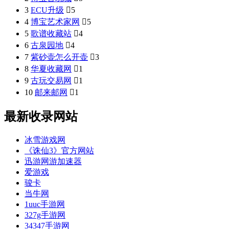
3
ECU升级

5
4
博宝艺术家网

5
5
歌谱收藏站

4
6
古泉园地

4
7
紫砂壶怎么开壶

3
8
华夏收藏网

1
9
古玩交易网

1
10
邮来邮网

1
最新收录网站
冰雪游戏网
《诛仙3》官方网站
迅游网游加速器
爱游戏
骏卡
当牛网
1uuc手游网
327g手游网
34347手游网