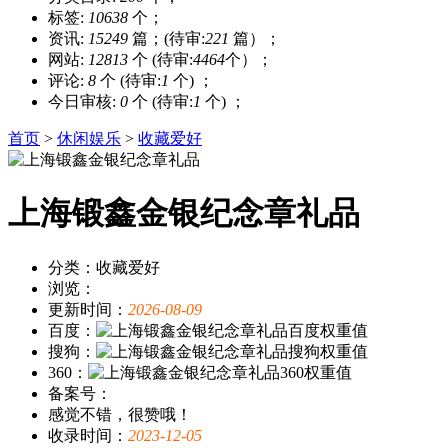
标签:
10638
个；
资讯:
15249
篇；(待审:
221
篇）；
网站:
12813
个 (待审:
4464
个）；
评论:
8
个 (待审:
1
个) ；
今日审核:
0
个 (待审:
1
个) ；
首页
>
休闲娱乐
>
收藏爱好
上海锻鑫金银纪念章礼品
分类：收藏爱好
浏览：
更新时间：
2026-08-09
百度：
搜狗：
360：
备案号：
感觉不错，很赞哦！
收录时间：
2023-12-05