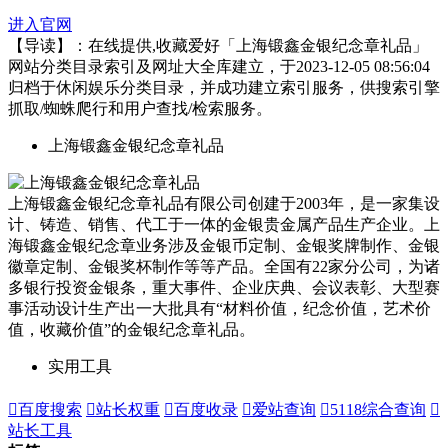
进入官网
【导读】：在线提供,收藏爱好「上海锻鑫金银纪念章礼品」
网站分类目录索引及网址大全库建立，于2023-12-05 08:56:04
归档于休闲娱乐分类目录，并成功建立索引服务，供搜索引擎
抓取/蜘蛛爬行和用户查找/检索服务。
上海锻鑫金银纪念章礼品
上海锻鑫金银纪念章礼品有限公司创建于2003年，是一家集设
计、铸造、销售、代工于一体的金银贵金属产品生产企业。上
海锻鑫金银纪念章业务涉及金银币定制、金银奖牌制作、金银
徽章定制、金银奖杯制作等等产品。全国有22家分公司，为诸
多银行投资金银条，重大事件、企业庆典、会议表彰、大型赛
事活动设计生产出一大批具有“材料价值，纪念价值，艺术价
值，收藏价值”的金银纪念章礼品。
实用工具

百度搜索

站长权重

百度收录

爱站查询

5118综合查询

站长工具