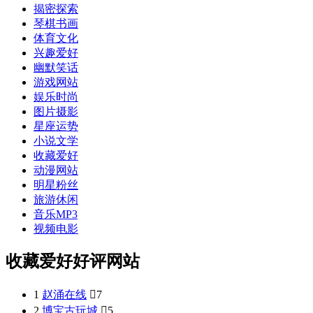
揭密探索
琴棋书画
体育文化
兴趣爱好
幽默笑话
游戏网站
娱乐时尚
图片摄影
星座运势
小说文学
收藏爱好
动漫网站
明星粉丝
旅游休闲
音乐MP3
视频电影
收藏爱好好评网站
1
赵涌在线

7
2
博宝古玩城

5