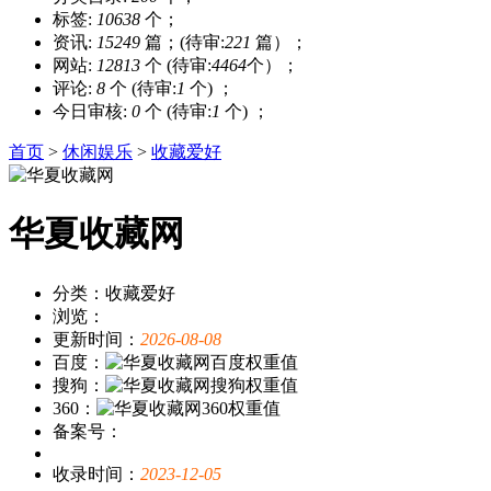
标签:
10638
个；
资讯:
15249
篇；(待审:
221
篇）；
网站:
12813
个 (待审:
4464
个）；
评论:
8
个 (待审:
1
个) ；
今日审核:
0
个 (待审:
1
个) ；
首页
>
休闲娱乐
>
收藏爱好
华夏收藏网
分类：收藏爱好
浏览：
更新时间：
2026-08-08
百度：
搜狗：
360：
备案号：
收录时间：
2023-12-05