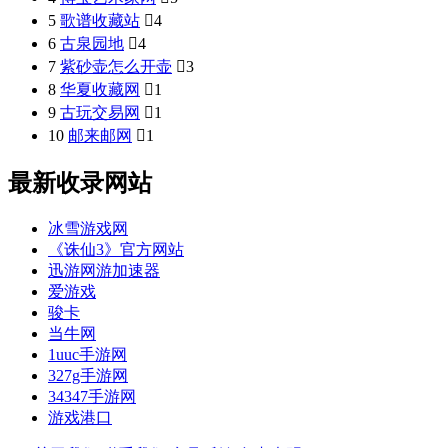
5
歌谱收藏站

4
6
古泉园地

4
7
紫砂壶怎么开壶

3
8
华夏收藏网

1
9
古玩交易网

1
10
邮来邮网

1
最新收录网站
冰雪游戏网
《诛仙3》官方网站
迅游网游加速器
爱游戏
骏卡
当牛网
1uuc手游网
327g手游网
34347手游网
游戏港口