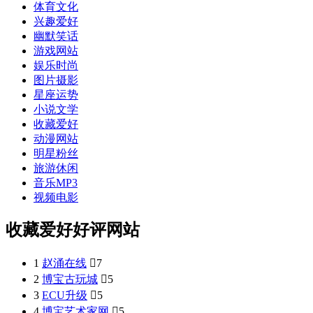
体育文化
兴趣爱好
幽默笑话
游戏网站
娱乐时尚
图片摄影
星座运势
小说文学
收藏爱好
动漫网站
明星粉丝
旅游休闲
音乐MP3
视频电影
收藏爱好好评网站
1
赵涌在线

7
2
博宝古玩城

5
3
ECU升级

5
4
博宝艺术家网

5