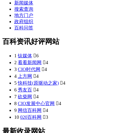
新闻媒体
搜索查询
地方门户
政府组织
百科问答
百科资讯好评网站
1
钛媒体

6
2
看看新闻网

4
3
CIO时代网

4
4
上方网

4
5
快科技(原驱动之家)

4
6
秀友百

4
7
砍柴网

4
8
CIO发展中心官网

4
9
网信百科网

4
10
020百科网

3
最新收录网站