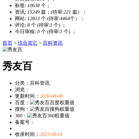
标签:
10638
个；
资讯:
15249
篇；(待审:
221
篇）；
网站:
12813
个 (待审:
4464
个）；
评论:
8
个 (待审:
1
个) ；
今日审核:
0
个 (待审:
1
个) ；
首页
>
综合其它
>
百科资讯
秀友百
分类：百科资讯
浏览：
更新时间：
2026-08-08
百度：
搜狗：
360：
备案号：
收录时间：
2023-08-01