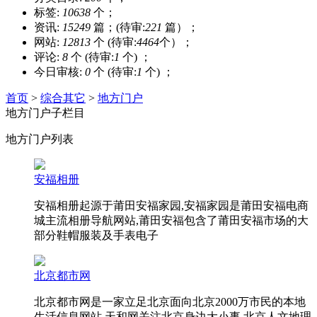
标签:
10638
个；
资讯:
15249
篇；(待审:
221
篇）；
网站:
12813
个 (待审:
4464
个）；
评论:
8
个 (待审:
1
个) ；
今日审核:
0
个 (待审:
1
个) ；
首页
>
综合其它
>
地方门户
地方门户子栏目
地方门户列表
安福相册
安福相册起源于莆田安福家园,安福家园是莆田安福电商
城主流相册导航网站,莆田安福包含了莆田安福市场的大
部分鞋帽服装及手表电子
北京都市网
北京都市网是一家立足北京面向北京2000万市民的本地
生活信息网站,天和网关注北京身边大小事,北京人文地理