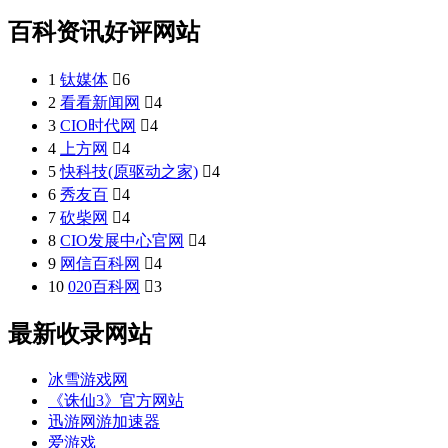
百科资讯好评网站
1
钛媒体

6
2
看看新闻网

4
3
CIO时代网

4
4
上方网

4
5
快科技(原驱动之家)

4
6
秀友百

4
7
砍柴网

4
8
CIO发展中心官网

4
9
网信百科网

4
10
020百科网

3
最新收录网站
冰雪游戏网
《诛仙3》官方网站
迅游网游加速器
爱游戏