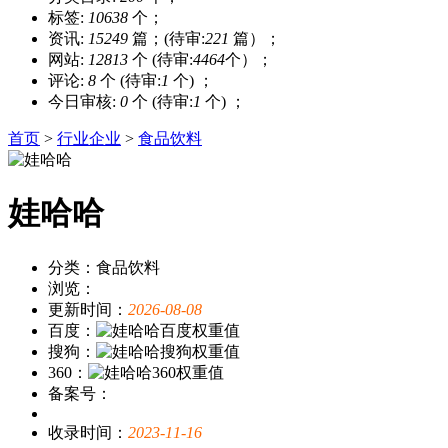
标签:
10638
个；
资讯:
15249
篇；(待审:
221
篇）；
网站:
12813
个 (待审:
4464
个）；
评论:
8
个 (待审:
1
个) ；
今日审核:
0
个 (待审:
1
个) ；
首页
>
行业企业
>
食品饮料
娃哈哈
分类：食品饮料
浏览：
更新时间：
2026-08-08
百度：
搜狗：
360：
备案号：
收录时间：
2023-11-16