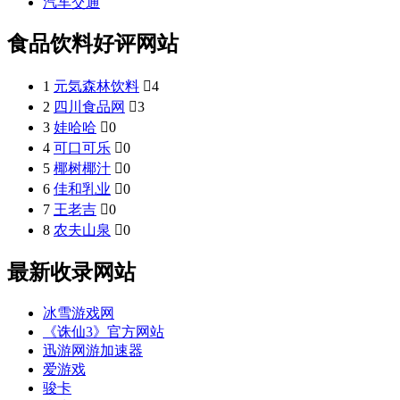
汽车交通
食品饮料好评网站
1
元気森林饮料

4
2
四川食品网

3
3
娃哈哈

0
4
可口可乐

0
5
椰树椰汁

0
6
佳和乳业

0
7
王老吉

0
8
农夫山泉

0
最新收录网站
冰雪游戏网
《诛仙3》官方网站
迅游网游加速器
爱游戏
骏卡