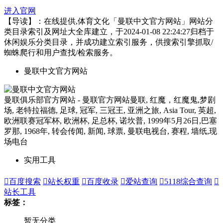
进入官网
【导读】：在线提供,体育文化「曼联中文官方网站」网站分
类目录索引及网址大全库建立，于2024-01-08 22:24:27归档于
休闲娱乐分类目录，并成功建立索引服务，供搜索引擎抓取/
蜘蛛爬行和用户查找/检索服务。
曼联中文官方网站
曼联俱乐部官方网站 - 曼联官方网站曼联, 红魔，红魔鬼,梦剧
场, 老特拉福德, 足球, 冠军, 三冠王, 亚洲之旅, Asia Tour, 英超,
欧洲联赛冠军杯, 欧洲杯, 足总杯, 诺坎普, 1999年5月26日,巴塞
罗那, 1968年, 转会传闻, 新闻, 球票, 曼联电视台, 赛程, 墙纸,现
场电台
实用工具

百度搜索

站长权重

百度收录

爱站查询

5118综合查询

站长工具
标签：
暂无分类