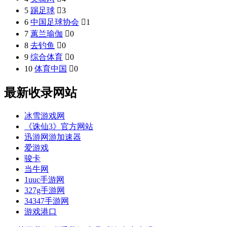
5
踢足球

3
6
中国足球协会

1
7
蕙兰瑜伽

0
8
去钓鱼

0
9
综合体育

0
10
体育中国

0
最新收录网站
冰雪游戏网
《诛仙3》官方网站
迅游网游加速器
爱游戏
骏卡
当牛网
1uuc手游网
327g手游网
34347手游网
游戏港口