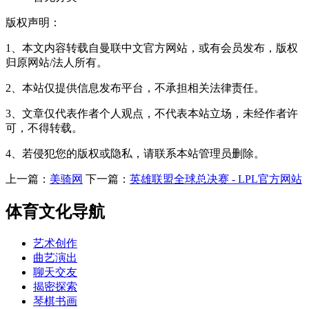
版权声明：
1、本文内容转载自曼联中文官方网站，或有会员发布，版权
归原网站/法人所有。
2、本站仅提供信息发布平台，不承担相关法律责任。
3、文章仅代表作者个人观点，不代表本站立场，未经作者许
可，不得转载。
4、若侵犯您的版权或隐私，请联系本站管理员删除。
上一篇：
美骑网
下一篇：
英雄联盟全球总决赛 - LPL官方网站
体育文化导航
艺术创作
曲艺演出
聊天交友
揭密探索
琴棋书画