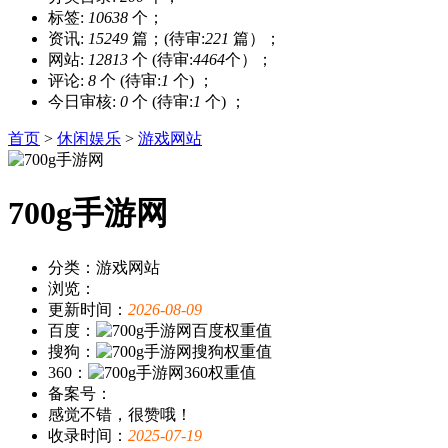
标签:
10638
个；
资讯:
15249
篇；(待审:
221
篇）；
网站:
12813
个 (待审:
4464
个）；
评论:
8
个 (待审:
1
个) ；
今日审核:
0
个 (待审:
1
个) ；
首页
>
休闲娱乐
>
游戏网站
700g手游网
分类：游戏网站
浏览：
更新时间：
2026-08-09
百度：
搜狗：
360：
备案号：
感觉不错，很赞哦！
收录时间：
2025-07-19