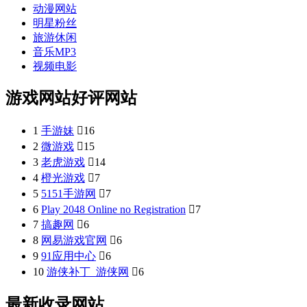
动漫网站
明星粉丝
旅游休闲
音乐MP3
视频电影
游戏网站好评网站
1
手游妹

16
2
微游戏

15
3
老虎游戏

14
4
橙光游戏

7
5
5151手游网

7
6
Play 2048 Online no Registration

7
7
搞趣网

6
8
网易游戏官网

6
9
91应用中心

6
10
游侠补丁_游侠网

6
最新收录网站