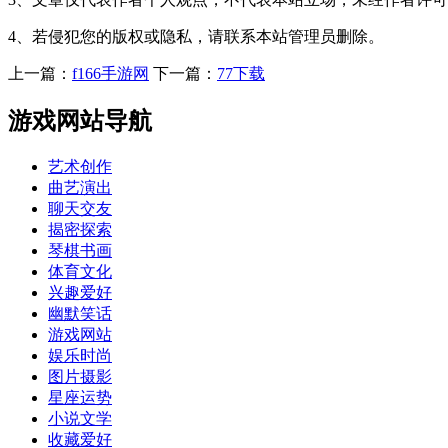
4、若侵犯您的版权或隐私，请联系本站管理员删除。
上一篇：
f166手游网
下一篇：
77下载
游戏网站导航
艺术创作
曲艺演出
聊天交友
揭密探索
琴棋书画
体育文化
兴趣爱好
幽默笑话
游戏网站
娱乐时尚
图片摄影
星座运势
小说文学
收藏爱好