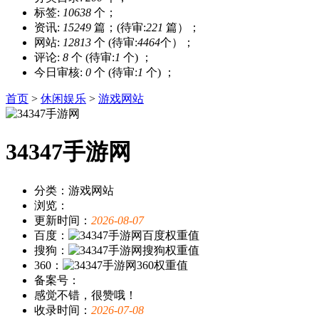
标签:
10638
个；
资讯:
15249
篇；(待审:
221
篇）；
网站:
12813
个 (待审:
4464
个）；
评论:
8
个 (待审:
1
个) ；
今日审核:
0
个 (待审:
1
个) ；
首页
>
休闲娱乐
>
游戏网站
34347手游网
分类：游戏网站
浏览：
更新时间：
2026-08-07
百度：
搜狗：
360：
备案号：
感觉不错，很赞哦！
收录时间：
2026-07-08