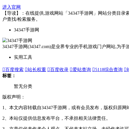
进入官网
【导读】：在线提供,游戏网站「34347手游网」网站分类目录索引
户查找/检索服务。
34347手游网
34347手游网(34347.com)是业界专业的手机游戏门户网
实用工具

百度搜索

站长权重

百度收录

爱站查询

5118综合查询

标签：
暂无分类
版权声明：
1、本文内容转载自34347手游网，或有会员发布，版权归原网
2、本站仅提供信息发布平台，不承担相关法律责任。
3、文章仅代表作者个人观点，不代表本站立场，未经作者许