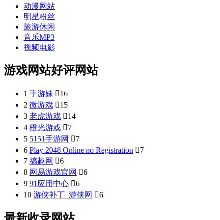
动漫网站
明星粉丝
旅游休闲
音乐MP3
视频电影
游戏网站好评网站
1
手游妹

16
2
微游戏

15
3
老虎游戏

14
4
橙光游戏

7
5
5151手游网

7
6
Play 2048 Online no Registration

7
7
搞趣网

6
8
网易游戏官网

6
9
91应用中心

6
10
游侠补丁_游侠网

6
最新收录网站