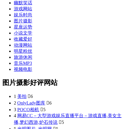
幽默笑话
游戏网站
娱乐时尚
图片摄影
星座运势
小说文学
收藏爱好
动漫网站
明星粉丝
旅游休闲
音乐MP3
视频电影
图片摄影好评网站
1
美拍

6
2
OnlyLady图库

6
3
POCO相机

5
4
网易CC－大型游戏娱乐直播平台－游戏直播,美女主
播,梦幻西游,炉石传说

5
5
光明图片_光明网

5