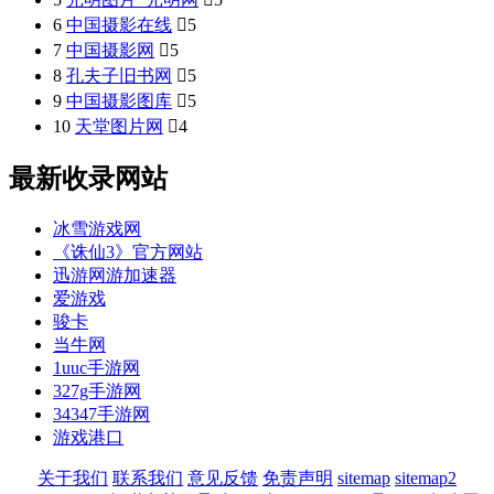
6
中国摄影在线

5
7
中国摄影网

5
8
孔夫子旧书网

5
9
中国摄影图库

5
10
天堂图片网

4
最新收录网站
冰雪游戏网
《诛仙3》官方网站
迅游网游加速器
爱游戏
骏卡
当牛网
1uuc手游网
327g手游网
34347手游网
游戏港口
关于我们
联系我们
意见反馈
免责声明
sitemap
sitemap2