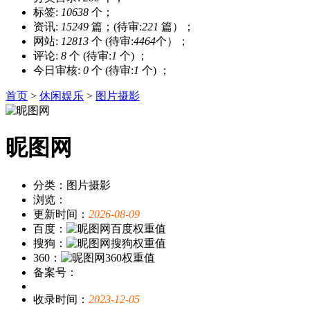
标签:
10638
个；
资讯:
15249
篇；(待审:
221
篇）；
网站:
12813
个 (待审:
4464
个）；
评论:
8
个 (待审:
1
个) ；
今日审核:
0
个 (待审:
1
个) ；
首页
>
休闲娱乐
>
图片摄影
昵图网
分类：图片摄影
浏览：
更新时间：
2026-08-09
百度：
搜狗：
360：
备案号：
收录时间：
2023-12-05