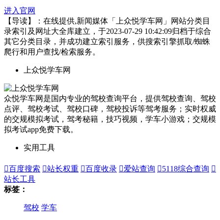
进入官网
【导读】：在线提供,新闻媒体「上众悦学车网」网站分类目
录索引及网址大全库建立，于2023-07-29 10:42:09归档于综合
其它分类目录，并成功建立索引服务，供搜索引擎抓取/蜘蛛
爬行和用户查找/检索服务。
上众悦学车网
众悦学车网是国内专业的驾校查询平台，提供驾校查询、驾校
点评、驾校考试、驾校口碑，驾校投诉等驾考服务；实时权威
的交规模拟考试，驾考秘籍，技巧视频，学车小游戏；交规模
拟考试app免费下载。
实用工具

百度搜索

站长权重

百度收录

爱站查询

5118综合查询

站长工具
标签：
驾校
学车