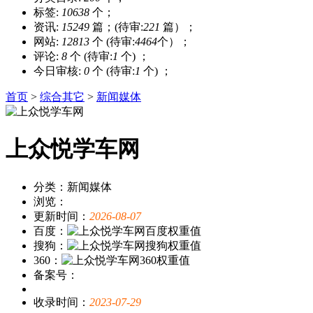
标签:
10638
个；
资讯:
15249
篇；(待审:
221
篇）；
网站:
12813
个 (待审:
4464
个）；
评论:
8
个 (待审:
1
个) ；
今日审核:
0
个 (待审:
1
个) ；
首页
>
综合其它
>
新闻媒体
上众悦学车网
分类：新闻媒体
浏览：
更新时间：
2026-08-07
百度：
搜狗：
360：
备案号：
收录时间：
2023-07-29