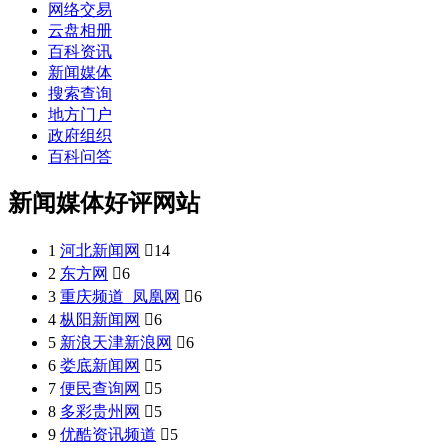
网络交易
云盘相册
百科资讯
新闻媒体
搜索查询
地方门户
政府组织
百科问答
新闻媒体好评网站
1
河北新闻网

14
2
东方网

6
3
重庆频道_凤凰网

6
4
枞阳新闻网

6
5
新浪天津新浪网

6
6
娄底新闻网

5
7
便民查询网

5
8
多彩贵州网

5
9
优酷资讯频道

5