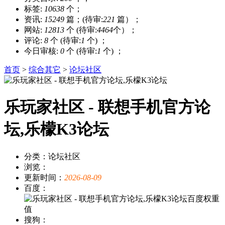
标签:
10638
个；
资讯:
15249
篇；(待审:
221
篇）；
网站:
12813
个 (待审:
4464
个）；
评论:
8
个 (待审:
1
个) ；
今日审核:
0
个 (待审:
1
个) ；
首页
>
综合其它
>
论坛社区
乐玩家社区 - 联想手机官方论
坛,乐檬K3论坛
分类：论坛社区
浏览：
更新时间：
2026-08-09
百度：
搜狗：