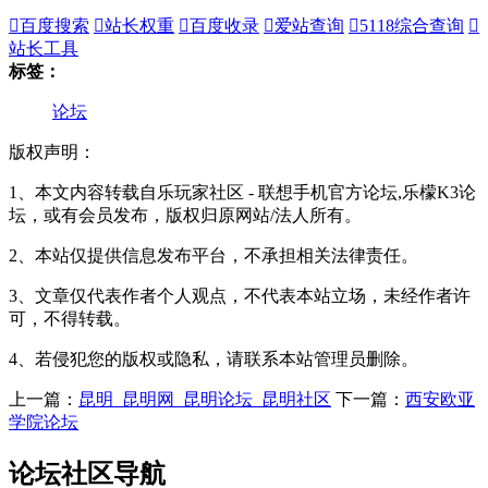

百度搜索

站长权重

百度收录

爱站查询

5118综合查询

站长工具
标签：
论坛
版权声明：
1、本文内容转载自乐玩家社区 - 联想手机官方论坛,乐檬K3论
坛，或有会员发布，版权归原网站/法人所有。
2、本站仅提供信息发布平台，不承担相关法律责任。
3、文章仅代表作者个人观点，不代表本站立场，未经作者许
可，不得转载。
4、若侵犯您的版权或隐私，请联系本站管理员删除。
上一篇：
昆明_昆明网_昆明论坛_昆明社区
下一篇：
西安欧亚
学院论坛
论坛社区导航