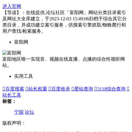
进入官网
【导读】：在线提供,论坛社区「富阳网」网站分类目录索引
及网址大全库建立，于2023-12-03 15:49:06归档于综合其它分
类目录，并成功建立索引服务，供搜索引擎抓取/蜘蛛爬行和
用户查找/检索服务。
富阳网
富阳地区唯一实现音、视频在线直播、点播的综合性视听网
站。
实用工具

百度搜索

站长权重

百度收录

爱站查询

5118综合查询

站长工具
标签：
宁国
论坛
版权声明：