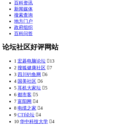
百科资讯
新闻媒体
搜索查询
地方门户
政府组织
百科问答
论坛社区好评网站
1
宏碁电脑论坛

13
2
搜狐健康社区

7
3
四川钓鱼网

6
4
国美社区

6
5
耳机大家坛

5
6
都市客

5
7
富阳网

4
8
电缆之家

4
9
CTI论坛

4
10
华中科技大学

4