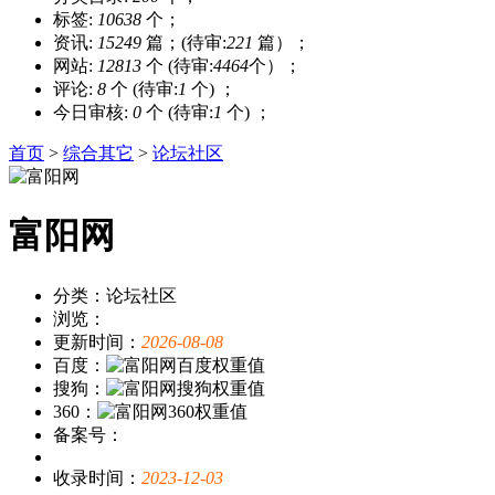
标签:
10638
个；
资讯:
15249
篇；(待审:
221
篇）；
网站:
12813
个 (待审:
4464
个）；
评论:
8
个 (待审:
1
个) ；
今日审核:
0
个 (待审:
1
个) ；
首页
>
综合其它
>
论坛社区
富阳网
分类：论坛社区
浏览：
更新时间：
2026-08-08
百度：
搜狗：
360：
备案号：
收录时间：
2023-12-03