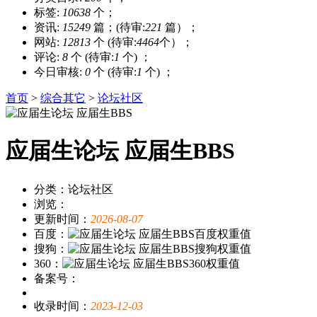
标签:
10638
个；
资讯:
15249
篇；(待审:
221
篇）；
网站:
12813
个 (待审:
4464
个）；
评论:
8
个 (待审:
1
个) ；
今日审核:
0
个 (待审:
1
个) ；
首页
>
综合其它
>
论坛社区
应届生论坛 应届生BBS
分类：论坛社区
浏览：
更新时间：
2026-08-07
百度：
搜狗：
360：
备案号：
收录时间：
2023-12-03