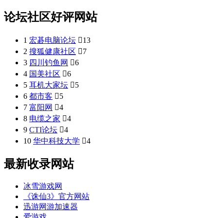
论坛社区好评网站
1
宏碁电脑论坛

13
2
搜狐健康社区

7
3
四川钓鱼网

6
4
国美社区

6
5
耳机大家坛

5
6
都市客

5
7
富阳网

4
8
电缆之家

4
9
CTI论坛

4
10
华中科技大学

4
最新收录网站
冰雪游戏网
《诛仙3》官方网站
迅游网游加速器
爱游戏