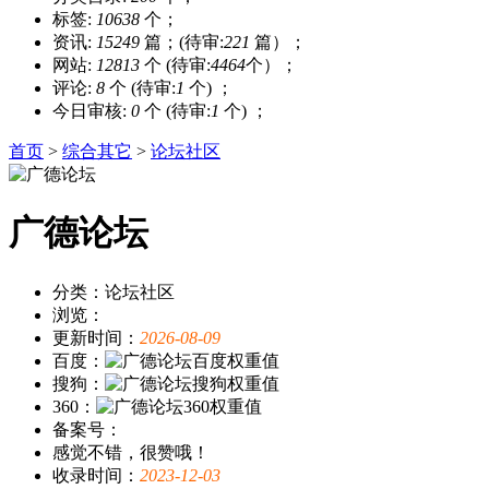
标签:
10638
个；
资讯:
15249
篇；(待审:
221
篇）；
网站:
12813
个 (待审:
4464
个）；
评论:
8
个 (待审:
1
个) ；
今日审核:
0
个 (待审:
1
个) ；
首页
>
综合其它
>
论坛社区
广德论坛
分类：论坛社区
浏览：
更新时间：
2026-08-09
百度：
搜狗：
360：
备案号：
感觉不错，很赞哦！
收录时间：
2023-12-03