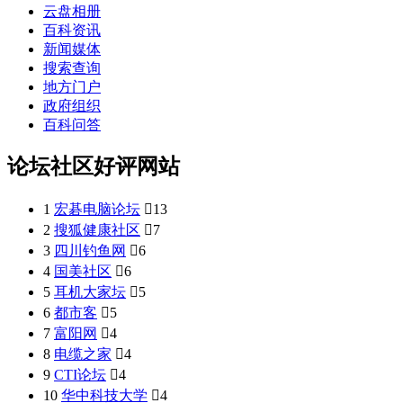
云盘相册
百科资讯
新闻媒体
搜索查询
地方门户
政府组织
百科问答
论坛社区好评网站
1
宏碁电脑论坛

13
2
搜狐健康社区

7
3
四川钓鱼网

6
4
国美社区

6
5
耳机大家坛

5
6
都市客

5
7
富阳网

4
8
电缆之家

4
9
CTI论坛

4
10
华中科技大学

4