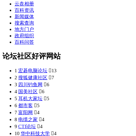
云盘相册
百科资讯
新闻媒体
搜索查询
地方门户
政府组织
百科问答
论坛社区好评网站
1
宏碁电脑论坛

13
2
搜狐健康社区

7
3
四川钓鱼网

6
4
国美社区

6
5
耳机大家坛

5
6
都市客

5
7
富阳网

4
8
电缆之家

4
9
CTI论坛

4
10
华中科技大学

4