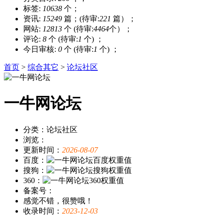
标签:
10638
个；
资讯:
15249
篇；(待审:
221
篇）；
网站:
12813
个 (待审:
4464
个）；
评论:
8
个 (待审:
1
个) ；
今日审核:
0
个 (待审:
1
个) ；
首页
>
综合其它
>
论坛社区
一牛网论坛
分类：论坛社区
浏览：
更新时间：
2026-08-07
百度：
搜狗：
360：
备案号：
感觉不错，很赞哦！
收录时间：
2023-12-03