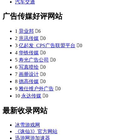
汽车交通
广告传媒好评网站
1
异业邦

6
2
兆讯传媒

0
3
亿起发_CPS广告联盟平台

0
4
华铁传媒

0
5
寿光广告公司

0
6
写真喷绘

0
7
画册设计

0
8
德高传媒

0
9
雅仕维户外广告

0
10
永达传媒

0
最新收录网站
冰雪游戏网
《诛仙3》官方网站
迅游网游加速器