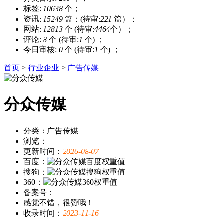
标签:
10638
个；
资讯:
15249
篇；(待审:
221
篇）；
网站:
12813
个 (待审:
4464
个）；
评论:
8
个 (待审:
1
个) ；
今日审核:
0
个 (待审:
1
个) ；
首页
>
行业企业
>
广告传媒
分众传媒
分类：广告传媒
浏览：
更新时间：
2026-08-07
百度：
搜狗：
360：
备案号：
感觉不错，很赞哦！
收录时间：
2023-11-16