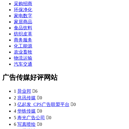
采购招商
环保净化
家电数字
家居商品
食品饮料
纺织皮革
商务服务
化工能源
农业畜牧
物流运输
汽车交通
广告传媒好评网站
1
异业邦

6
2
兆讯传媒

0
3
亿起发_CPS广告联盟平台

0
4
华铁传媒

0
5
寿光广告公司

0
6
写真喷绘

0