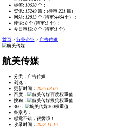
标签:
10638
个；
资讯:
15249
篇；(待审:
221
篇）；
网站:
12813
个 (待审:
4464
个）；
评论:
8
个 (待审:
1
个) ；
今日审核:
0
个 (待审:
1
个) ；
首页
>
行业企业
>
广告传媒
航美传媒
分类：广告传媒
浏览：
更新时间：
2026-08-06
百度：
搜狗：
360：
备案号：
感觉不错，很赞哦！
收录时间：
2023-11-16