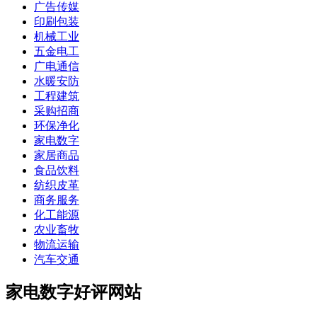
广告传媒
印刷包装
机械工业
五金电工
广电通信
水暖安防
工程建筑
采购招商
环保净化
家电数字
家居商品
食品饮料
纺织皮革
商务服务
化工能源
农业畜牧
物流运输
汽车交通
家电数字好评网站