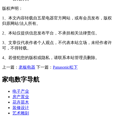
版权声明：
1、本文内容转载自五星电器官方网站，或有会员发布，版权
归原网站/法人所有。
2、本站仅提供信息发布平台，不承担相关法律责任。
3、文章仅代表作者个人观点，不代表本站立场，未经作者许
可，不得转载。
4、若侵犯您的版权或隐私，请联系本站管理员删除。
上一篇：
老板电器
下一篇：
Panasonic松下
家电数字导航
电子产业
房产置业
花卉苗木
装修设计
艺术雕刻