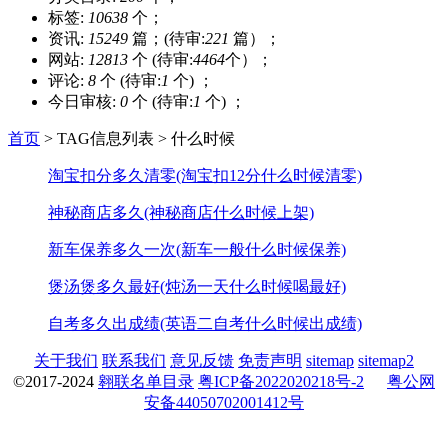
标签:
10638
个；
资讯:
15249
篇；(待审:
221
篇）；
网站:
12813
个 (待审:
4464
个）；
评论:
8
个 (待审:
1
个) ；
今日审核:
0
个 (待审:
1
个) ；
首页
> TAG信息列表 > 什么时候
淘宝扣分多久清零(淘宝扣12分什么时候清零)
神秘商店多久(神秘商店什么时候上架)
新车保养多久一次(新车一般什么时候保养)
煲汤煲多久最好(炖汤一天什么时候喝最好)
自考多久出成绩(英语二自考什么时候出成绩)
关于我们
联系我们
意见反馈
免责声明
sitemap
sitemap2
©2017-2024
翱联名单目录
粤ICP备2022020218号-2
粤公网
安备44050702001412号