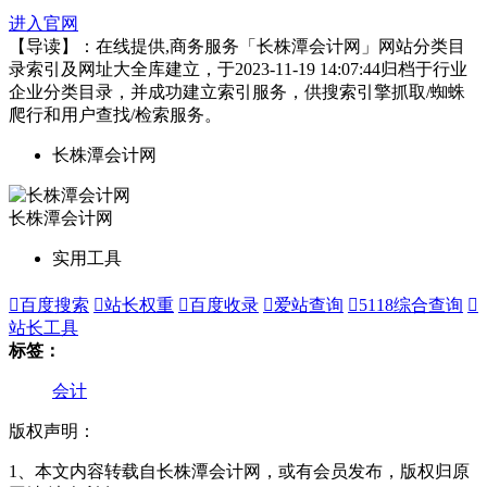
进入官网
【导读】：在线提供,商务服务「长株潭会计网」网站分类目
录索引及网址大全库建立，于2023-11-19 14:07:44归档于行业
企业分类目录，并成功建立索引服务，供搜索引擎抓取/蜘蛛
爬行和用户查找/检索服务。
长株潭会计网
长株潭会计网
实用工具

百度搜索

站长权重

百度收录

爱站查询

5118综合查询

站长工具
标签：
会计
版权声明：
1、本文内容转载自长株潭会计网，或有会员发布，版权归原