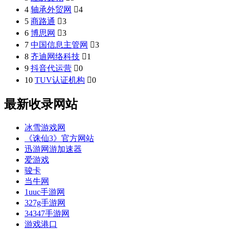
4
轴承外贸网

4
5
商路通

3
6
博思网

3
7
中国信息主管网

3
8
齐迪网络科技

1
9
抖音代运营

0
10
TUV认证机构

0
最新收录网站
冰雪游戏网
《诛仙3》官方网站
迅游网游加速器
爱游戏
骏卡
当牛网
1uuc手游网
327g手游网
34347手游网
游戏港口