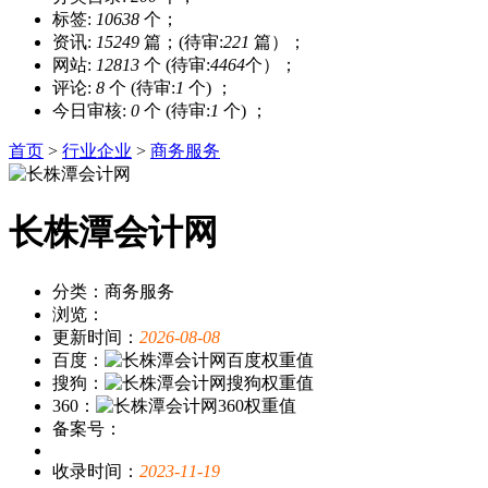
标签:
10638
个；
资讯:
15249
篇；(待审:
221
篇）；
网站:
12813
个 (待审:
4464
个）；
评论:
8
个 (待审:
1
个) ；
今日审核:
0
个 (待审:
1
个) ；
首页
>
行业企业
>
商务服务
长株潭会计网
分类：商务服务
浏览：
更新时间：
2026-08-08
百度：
搜狗：
360：
备案号：
收录时间：
2023-11-19