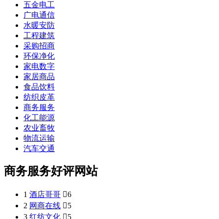
五金电工
广电通信
水暖安防
工程建筑
采购招商
环保净化
家电数字
家居商品
食品饮料
纺织皮革
商务服务
化工能源
农业畜牧
物流运输
汽车交通
商务服务好评网站
1
酒店哥哥

6
2
网商在线

5
3
红纺文化

5