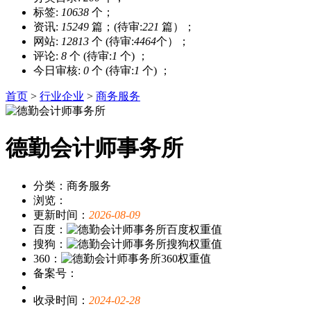
标签:
10638
个；
资讯:
15249
篇；(待审:
221
篇）；
网站:
12813
个 (待审:
4464
个）；
评论:
8
个 (待审:
1
个) ；
今日审核:
0
个 (待审:
1
个) ；
首页
>
行业企业
>
商务服务
德勤会计师事务所
分类：商务服务
浏览：
更新时间：
2026-08-09
百度：
搜狗：
360：
备案号：
收录时间：
2024-02-28