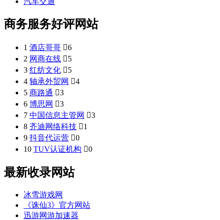
汽车交通
商务服务好评网站
1
酒店哥哥

6
2
网商在线

5
3
红纺文化

5
4
轴承外贸网

4
5
商路通

3
6
博思网

3
7
中国信息主管网

3
8
齐迪网络科技

1
9
抖音代运营

0
10
TUV认证机构

0
最新收录网站
冰雪游戏网
《诛仙3》官方网站
迅游网游加速器