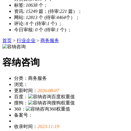
标签:
10638
个；
资讯:
15249
篇；(待审:
221
篇）；
网站:
12813
个 (待审:
4464
个）；
评论:
8
个 (待审:
1
个) ；
今日审核:
0
个 (待审:
1
个) ；
首页
>
行业企业
>
商务服务
容纳咨询
分类：商务服务
浏览：
更新时间：
2026-08-07
百度：
搜狗：
360：
备案号：
收录时间：
2023-11-19