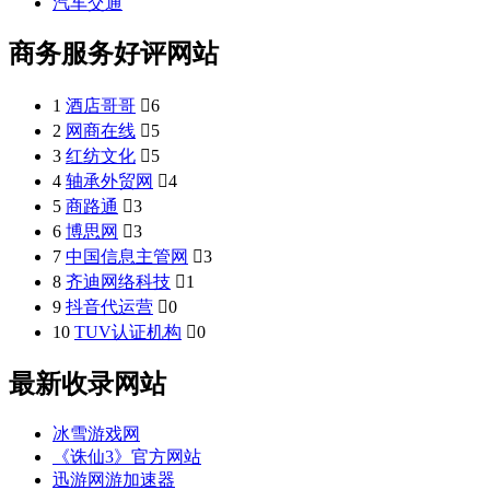
汽车交通
商务服务好评网站
1
酒店哥哥

6
2
网商在线

5
3
红纺文化

5
4
轴承外贸网

4
5
商路通

3
6
博思网

3
7
中国信息主管网

3
8
齐迪网络科技

1
9
抖音代运营

0
10
TUV认证机构

0
最新收录网站
冰雪游戏网
《诛仙3》官方网站
迅游网游加速器