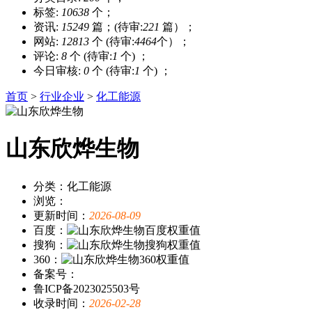
标签:
10638
个；
资讯:
15249
篇；(待审:
221
篇）；
网站:
12813
个 (待审:
4464
个）；
评论:
8
个 (待审:
1
个) ；
今日审核:
0
个 (待审:
1
个) ；
首页
>
行业企业
>
化工能源
山东欣烨生物
分类：化工能源
浏览：
更新时间：
2026-08-09
百度：
搜狗：
360：
备案号：
鲁ICP备2023025503号
收录时间：
2026-02-28