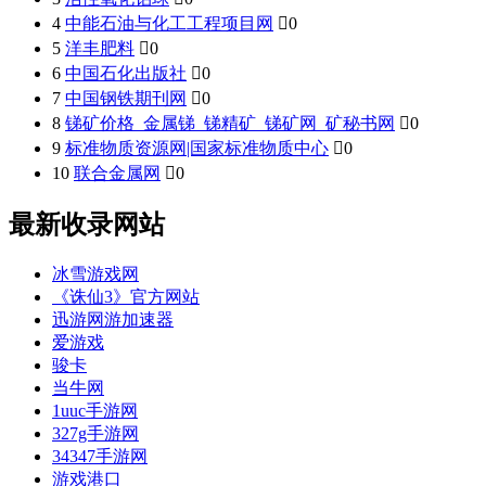
4
中能石油与化工工程项目网

0
5
洋丰肥料

0
6
中国石化出版社

0
7
中国钢铁期刊网

0
8
锑矿价格_金属锑_锑精矿_锑矿网_矿秘书网

0
9
标准物质资源网|国家标准物质中心

0
10
联合金属网

0
最新收录网站
冰雪游戏网
《诛仙3》官方网站
迅游网游加速器
爱游戏
骏卡
当牛网
1uuc手游网
327g手游网
34347手游网
游戏港口