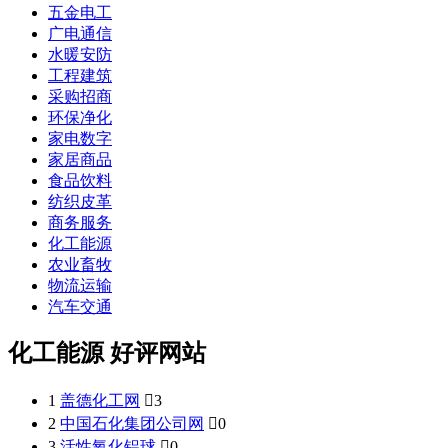
五金电工
广电通信
水暖安防
工程建筑
采购招商
环保净化
家电数字
家居商品
食品饮料
纺织皮革
商务服务
化工能源
农业畜牧
物流运输
汽车交通
化工能源 好评网站
1
盖德化工网

3
2
中国石化集团公司网

0
3
活性氧化铝球

0