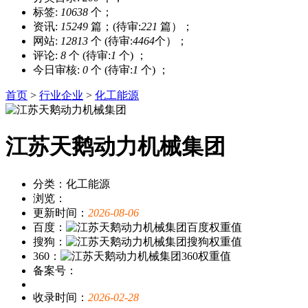
标签:
10638
个；
资讯:
15249
篇；(待审:
221
篇）；
网站:
12813
个 (待审:
4464
个）；
评论:
8
个 (待审:
1
个) ；
今日审核:
0
个 (待审:
1
个) ；
首页
>
行业企业
>
化工能源
江苏天鹅动力机械集团
分类：化工能源
浏览：
更新时间：
2026-08-06
百度：
搜狗：
360：
备案号：
收录时间：
2026-02-28