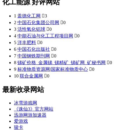
化工能源 好评网站
1
盖德化工网

3
2
中国石化集团公司网

0
3
活性氧化铝球

0
4
中能石油与化工工程项目网

0
5
洋丰肥料

0
6
中国石化出版社

0
7
中国钢铁期刊网

0
8
锑矿价格_金属锑_锑精矿_锑矿网_矿秘书网

0
9
标准物质资源网|国家标准物质中心

0
10
联合金属网

0
最新收录网站
冰雪游戏网
《诛仙3》官方网站
迅游网游加速器
爱游戏
骏卡