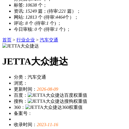
标签:
10638
个；
资讯:
15249
篇；(待审:
221
篇）；
网站:
12813
个 (待审:
4464
个）；
评论:
8
个 (待审:
1
个) ；
今日审核:
0
个 (待审:
1
个) ；
首页
>
行业企业
>
汽车交通
JETTA大众捷达
分类：汽车交通
浏览：
更新时间：
2026-08-09
百度：
搜狗：
360：
备案号：
收录时间：
2023-11-16