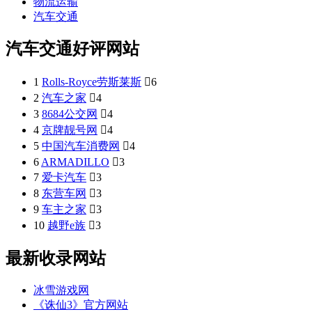
物流运输
汽车交通
汽车交通好评网站
1
Rolls-Royce劳斯莱斯

6
2
汽车之家

4
3
8684公交网

4
4
京牌靓号网

4
5
中国汽车消费网

4
6
ARMADILLO

3
7
爱卡汽车

3
8
东营车网

3
9
车主之家

3
10
越野e族

3
最新收录网站
冰雪游戏网
《诛仙3》官方网站