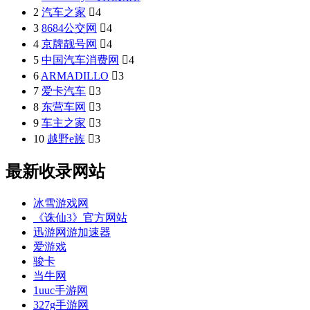
2
汽车之家

4
3
8684公交网

4
4
京牌靓号网

4
5
中国汽车消费网

4
6
ARMADILLO

3
7
爱卡汽车

3
8
东营车网

3
9
车主之家

3
10
越野e族

3
最新收录网站
冰雪游戏网
《诛仙3》官方网站
迅游网游加速器
爱游戏
骏卡
当牛网
1uuc手游网
327g手游网