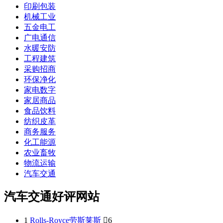
印刷包装
机械工业
五金电工
广电通信
水暖安防
工程建筑
采购招商
环保净化
家电数字
家居商品
食品饮料
纺织皮革
商务服务
化工能源
农业畜牧
物流运输
汽车交通
汽车交通好评网站
1
Rolls-Royce劳斯莱斯

6