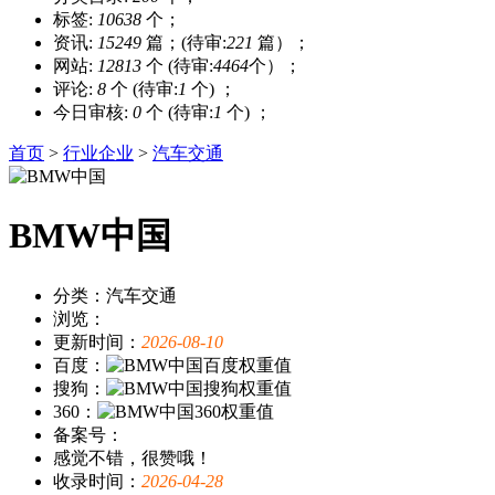
标签:
10638
个；
资讯:
15249
篇；(待审:
221
篇）；
网站:
12813
个 (待审:
4464
个）；
评论:
8
个 (待审:
1
个) ；
今日审核:
0
个 (待审:
1
个) ；
首页
>
行业企业
>
汽车交通
BMW中国
分类：汽车交通
浏览：
更新时间：
2026-08-10
百度：
搜狗：
360：
备案号：
感觉不错，很赞哦！
收录时间：
2026-04-28