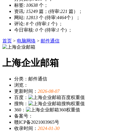
标签:
10638
个；
资讯:
15249
篇；(待审:
221
篇）；
网站:
12813
个 (待审:
4464
个）；
评论:
8
个 (待审:
1
个) ；
今日审核:
0
个 (待审:
1
个) ；
首页
>
电脑网络
>
邮件通信
上海企业邮箱
分类：邮件通信
浏览：
更新时间：
2026-08-07
百度：
搜狗：
360：
备案号：
赣ICP备2021003965号
收录时间：
2024-01-30