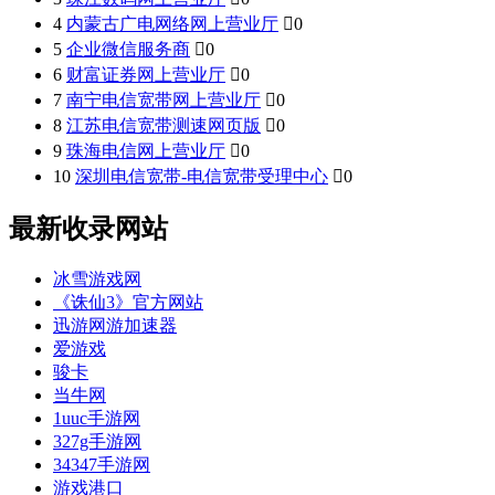
4
内蒙古广电网络网上营业厅

0
5
企业微信服务商

0
6
财富证券网上营业厅

0
7
南宁电信宽带网上营业厅

0
8
江苏电信宽带测速网页版

0
9
珠海电信网上营业厅

0
10
深圳电信宽带-电信宽带受理中心

0
最新收录网站
冰雪游戏网
《诛仙3》官方网站
迅游网游加速器
爱游戏
骏卡
当牛网
1uuc手游网
327g手游网
34347手游网
游戏港口