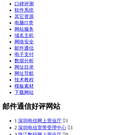
口碑评测
软件系统
其它资源
电脑IT类
网站服务
域名主机
网络安全
邮件通信
电子支付
数据分析
网址目录
网址导航
技术教程
模板素材
下载网站
邮件通信好评网站
1
深圳电信网上营业厅

1
2
深圳电信宽带受理中心

1
3
珠江数码网上营业厅

0