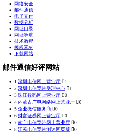
网络安全
邮件通信
电子支付
数据分析
网址目录
网址导航
技术教程
模板素材
下载网站
邮件通信好评网站
1
深圳电信网上营业厅

1
2
深圳电信宽带受理中心

1
3
珠江数码网上营业厅

0
4
内蒙古广电网络网上营业厅

0
5
企业微信服务商

0
6
财富证券网上营业厅

0
7
南宁电信宽带网上营业厅

0
8
江苏电信宽带测速网页版

0