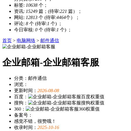
标签:
10638
个；
资讯:
15249
篇；(待审:
221
篇）；
网站:
12813
个 (待审:
4464
个）；
评论:
8
个 (待审:
1
个) ；
今日审核:
0
个 (待审:
1
个) ；
首页
>
电脑网络
>
邮件通信
企业邮箱-企业邮箱客服
分类：邮件通信
浏览：
更新时间：
2026-08-08
百度：
搜狗：
360：
备案号：
感觉不错，很赞哦！
收录时间：
2025-10-16