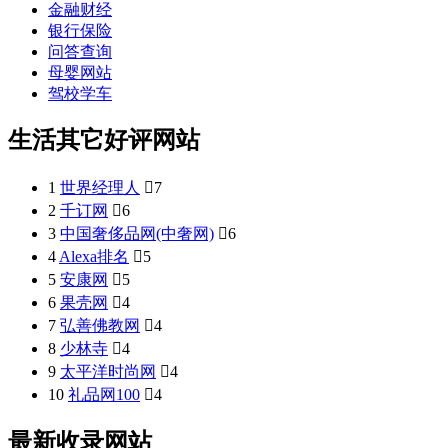
金融财经
银行保险
问答查询
母婴网站
驾校学车
生活其它好评网站
1
世界经理人

7
2
千订网

6
3
中国奢侈品网(中奢网)

6
4
Alexa排名

5
5
安康网

5
6
果壳网

4
7
弘善佛教网

4
8
少林寺

4
9
太平洋时尚网

4
10
礼品网100

4
最新收录网站