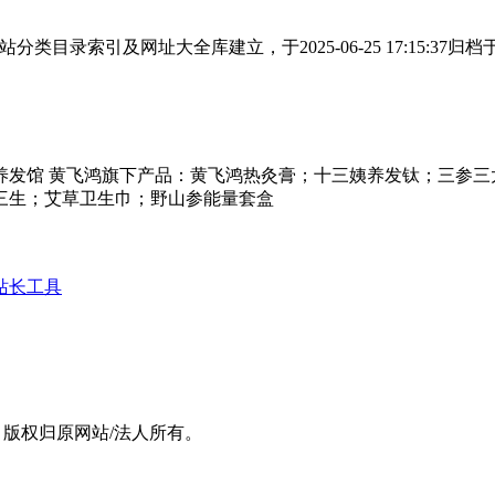
类目录索引及网址大全库建立，于2025-06-25 17:15:3
养发馆 黄飞鸿旗下产品：黄飞鸿热灸膏；十三姨养发钛；三参
三生；艾草卫生巾；野山参能量套盒
站长工具
，版权归原网站/法人所有。