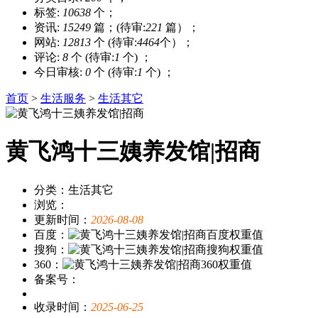
标签:
10638
个；
资讯:
15249
篇；(待审:
221
篇）；
网站:
12813
个 (待审:
4464
个）；
评论:
8
个 (待审:
1
个) ；
今日审核:
0
个 (待审:
1
个) ；
首页
>
生活服务
>
生活其它
黄飞鸿十三姨养发馆|招商
分类：生活其它
浏览：
更新时间：
2026-08-08
百度：
搜狗：
360：
备案号：
收录时间：
2025-06-25