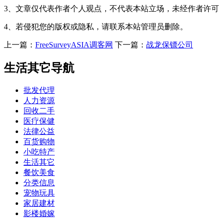
3、文章仅代表作者个人观点，不代表本站立场，未经作者许
4、若侵犯您的版权或隐私，请联系本站管理员删除。
上一篇：
FreeSurveyASIA调客网
下一篇：
战龙保镖公司
生活其它导航
批发代理
人力资源
回收二手
医疗保健
法律公益
百货购物
小吃特产
生活其它
餐饮美食
分类信息
宠物玩具
家居建材
影楼婚嫁