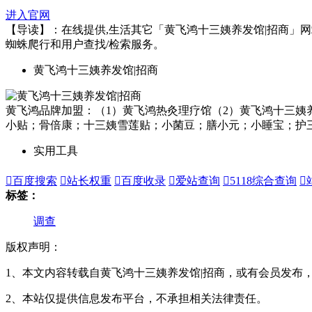
进入官网
【导读】：在线提供,生活其它「黄飞鸿十三姨养发馆|招商」网站分
蜘蛛爬行和用户查找/检索服务。
黄飞鸿十三姨养发馆|招商
黄飞鸿品牌加盟：（1）黄飞鸿热灸理疗馆（2）黄飞鸿十三姨
小贴；骨倍康；十三姨雪莲贴；小菌豆；膳小元；小睡宝；护
实用工具

百度搜索

站长权重

百度收录

爱站查询

5118综合查询

标签：
调查
版权声明：
1、本文内容转载自黄飞鸿十三姨养发馆|招商，或有会员发布
2、本站仅提供信息发布平台，不承担相关法律责任。