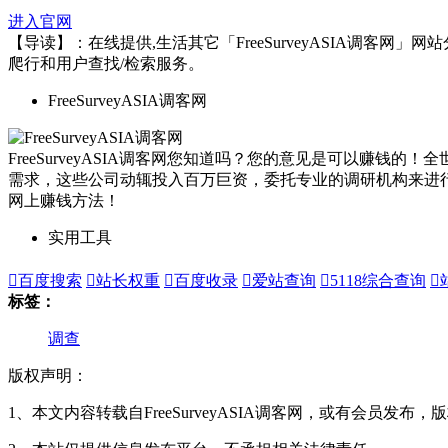
进入官网
【导读】：在线提供,生活其它「FreeSurveyASIA调客网」
爬行和用户查找/检索服务。
FreeSurveyASIA调客网
FreeSurveyASIA调客网您知道吗？您的意见是可以
需求，这些公司动辄投入百万巨资，委托专业的调研机构来进
网上赚钱方法！
实用工具

百度搜索

站长权重

百度收录

爱站查询

5118综合查询

标签：
调查
版权声明：
1、本文内容转载自FreeSurveyASIA调客网，或有会员发布