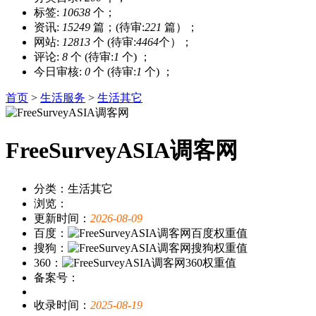
标签:
10638
个；
资讯:
15249
篇；(待审:
221
篇）；
网站:
12813
个 (待审:
4464
个）；
评论:
8
个 (待审:
1
个) ；
今日审核:
0
个 (待审:
1
个) ；
首页
>
生活服务
>
生活其它
FreeSurveyASIA调客网
分类：生活其它
浏览：
更新时间：
2026-08-09
百度：
搜狗：
360：
备案号：
收录时间：
2025-08-19