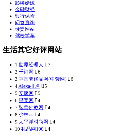
影楼婚嫁
金融财经
银行保险
问答查询
母婴网站
驾校学车
生活其它好评网站
1
世界经理人

7
2
千订网

6
3
中国奢侈品网(中奢网)

6
4
Alexa排名

5
5
安康网

5
6
果壳网

4
7
弘善佛教网

4
8
少林寺

4
9
太平洋时尚网

4
10
礼品网100

4