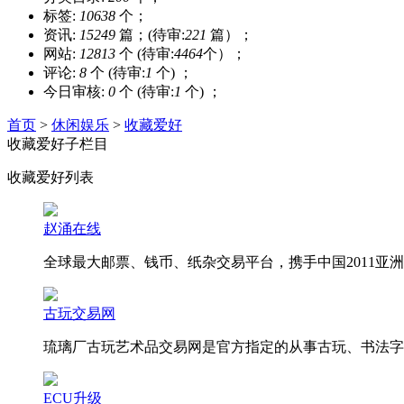
标签:
10638
个；
资讯:
15249
篇；(待审:
221
篇）；
网站:
12813
个 (待审:
4464
个）；
评论:
8
个 (待审:
1
个) ；
今日审核:
0
个 (待审:
1
个) ；
首页
>
休闲娱乐
>
收藏爱好
收藏爱好子栏目
收藏爱好列表
赵涌在线
全球最大邮票、钱币、纸杂交易平台，携手中国2011
古玩交易网
琉璃厂古玩艺术品交易网是官方指定的从事古玩、书法字
ECU升级