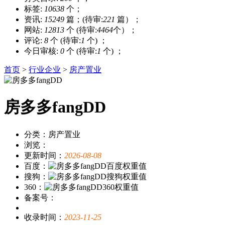
标签:
10638
个；
资讯:
15249
篇；(待审:
221
篇）；
网站:
12813
个 (待审:
4464
个）；
评论:
8
个 (待审:
1
个) ；
今日审核:
0
个 (待审:
1
个) ；
首页
>
行业企业
>
房产置业
房多多fangDD
分类：房产置业
浏览：
更新时间：
2026-08-08
百度：
搜狗：
360：
备案号：
收录时间：
2023-11-25