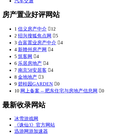
汽车交通
房产置业好评网站
1
信义房产中介

12
2
绍兴搜狐焦点网

5
3
合富置业房产中介

4
4
新赣州房产网

4
5
筑客网

4
6
乐居房地产

4
7
南京58安居客

4
8
金地地产

3
9
碧桂园GARDEN

0
10
网上备案 -- 肥东住宅与房地产信息网

0
最新收录网站
冰雪游戏网
《诛仙3》官方网站
迅游网游加速器