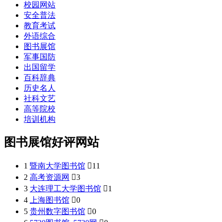
校园网站
安全普法
教育考试
外语综合
图书展馆
军事国防
出国留学
百科辞典
历史名人
社科文艺
高等院校
培训机构
图书展馆好评网站
1
暨南大学图书馆

11
2
高考资源网

3
3
大连理工大学图书馆

1
4
上海图书馆

0
5
贵州数字图书馆

0