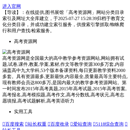
进入官网
【导读】：在线提供,图书展馆「高考资源网」网站分类目录
索引及网址大全库建立，于2025-07-27 15:28:39归档于教育文
化分类目录，并成功建立索引服务，供搜索引擎抓取/蜘蛛爬
行和用户查找/检索服务。
高考资源网
高考资源网是全国最大的高中教学参考资源网站,网站拥有试
题,试卷,课件,教案,学案,素材,作文等教学资源300多万套,内容
涵盖高中九大学科,53个版本备课资料,每日更新教学资料2000
多套。具有资源最多,更新最快,内容最全,质量最高等主要特点,
现有教师会员达800多万,是国内最大的教学参考资源网站。第
一时间发布2015年高考真题,2015年高考试题,2015年高考答案,
高考报名,高考模拟题,高考作文,高考分数线,高考状元,高考志
愿填报,高考试题解析,高考英语听力
实用工具

百度搜索

站长权重

百度收录

爱站查询

5118综合查询
