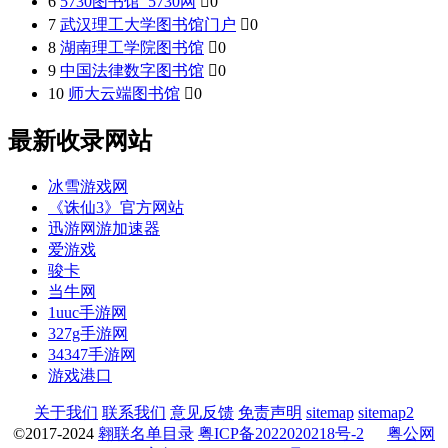
6
5730图书馆_5730网

0
7
武汉理工大学图书馆门户

0
8
湖南理工学院图书馆

0
9
中国法律数字图书馆

0
10
师大云端图书馆

0
最新收录网站
冰雪游戏网
《诛仙3》官方网站
迅游网游加速器
爱游戏
骏卡
当牛网
1uuc手游网
327g手游网
34347手游网
游戏港口
关于我们
联系我们
意见反馈
免责声明
sitemap
sitemap2
©2017-2024
翱联名单目录
粤ICP备2022020218号-2
粤公网