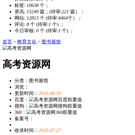
标签:
10638
个；
资讯:
15249
篇；(待审:
221
篇）；
网站:
12813
个 (待审:
4464
个）；
评论:
8
个 (待审:
1
个) ；
今日审核:
0
个 (待审:
1
个) ；
首页
>
教育文化
>
图书展馆
高考资源网
分类：图书展馆
浏览：
更新时间：
2026-08-10
百度：
搜狗：
360：
备案号：
收录时间：
2025-07-27