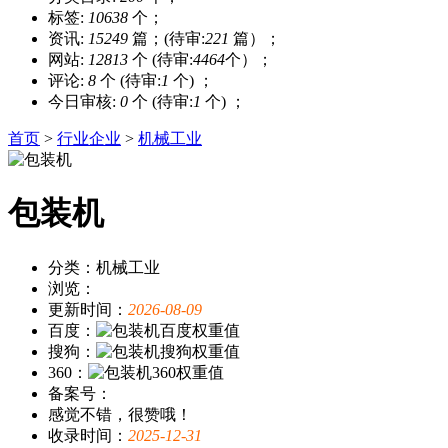
标签:
10638
个；
资讯:
15249
篇；(待审:
221
篇）；
网站:
12813
个 (待审:
4464
个）；
评论:
8
个 (待审:
1
个) ；
今日审核:
0
个 (待审:
1
个) ；
首页
>
行业企业
>
机械工业
包装机
分类：机械工业
浏览：
更新时间：
2026-08-09
百度：
搜狗：
360：
备案号：
感觉不错，很赞哦！
收录时间：
2025-12-31