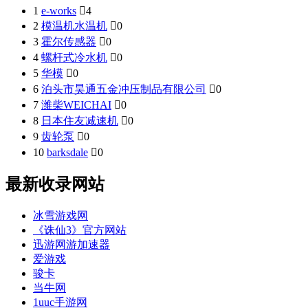
1
e-works

4
2
模温机水温机

0
3
霍尔传感器

0
4
螺杆式冷水机

0
5
华模

0
6
泊头市昊通五金冲压制品有限公司

0
7
潍柴WEICHAI

0
8
日本住友减速机

0
9
齿轮泵

0
10
barksdale

0
最新收录网站
冰雪游戏网
《诛仙3》官方网站
迅游网游加速器
爱游戏
骏卡
当牛网
1uuc手游网