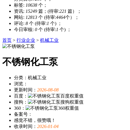
标签:
10638
个；
资讯:
15249
篇；(待审:
221
篇）；
网站:
12813
个 (待审:
4464
个）；
评论:
8
个 (待审:
1
个) ；
今日审核:
0
个 (待审:
1
个) ；
首页
>
行业企业
>
机械工业
不锈钢化工泵
分类：机械工业
浏览：
更新时间：
2026-08-08
百度：
搜狗：
360：
备案号：
感觉不错，很赞哦！
收录时间：
2026-01-04