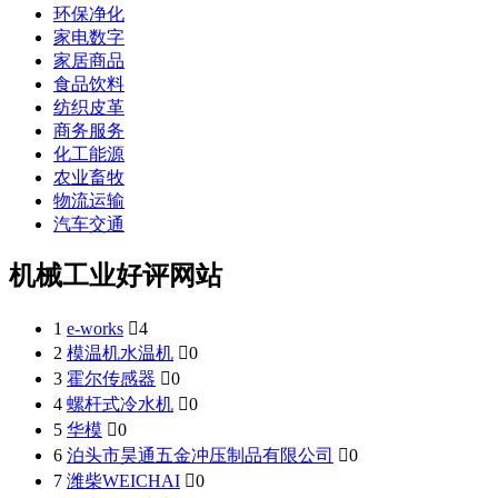
环保净化
家电数字
家居商品
食品饮料
纺织皮革
商务服务
化工能源
农业畜牧
物流运输
汽车交通
机械工业好评网站
1
e-works

4
2
模温机水温机

0
3
霍尔传感器

0
4
螺杆式冷水机

0
5
华模

0
6
泊头市昊通五金冲压制品有限公司

0
7
潍柴WEICHAI

0