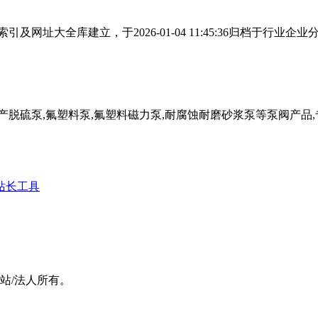
网址大全库建立，于2026-01-04 11:45:36归档于行
脱硫泵,氟塑料泵,氟塑料磁力泵,耐腐蚀耐磨砂浆泵等泵阀产品,专
站长工具
站/法人所有。