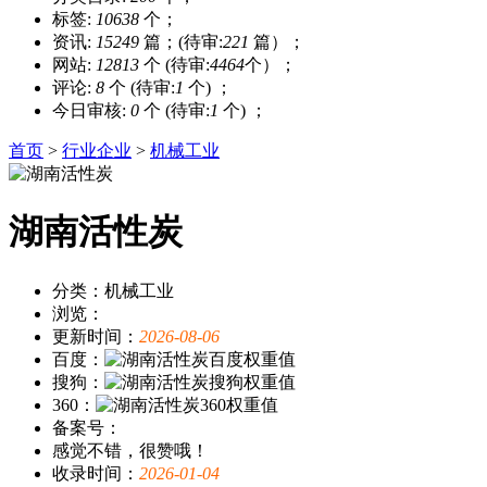
标签:
10638
个；
资讯:
15249
篇；(待审:
221
篇）；
网站:
12813
个 (待审:
4464
个）；
评论:
8
个 (待审:
1
个) ；
今日审核:
0
个 (待审:
1
个) ；
首页
>
行业企业
>
机械工业
湖南活性炭
分类：机械工业
浏览：
更新时间：
2026-08-06
百度：
搜狗：
360：
备案号：
感觉不错，很赞哦！
收录时间：
2026-01-04