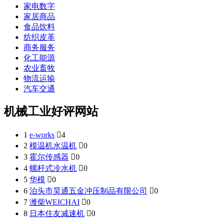
家电数字
家居商品
食品饮料
纺织皮革
商务服务
化工能源
农业畜牧
物流运输
汽车交通
机械工业好评网站
1
e-works

4
2
模温机水温机

0
3
霍尔传感器

0
4
螺杆式冷水机

0
5
华模

0
6
泊头市昊通五金冲压制品有限公司

0
7
潍柴WEICHAI

0
8
日本住友减速机

0