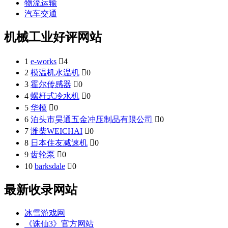
物流运输
汽车交通
机械工业好评网站
1
e-works

4
2
模温机水温机

0
3
霍尔传感器

0
4
螺杆式冷水机

0
5
华模

0
6
泊头市昊通五金冲压制品有限公司

0
7
潍柴WEICHAI

0
8
日本住友减速机

0
9
齿轮泵

0
10
barksdale

0
最新收录网站
冰雪游戏网
《诛仙3》官方网站