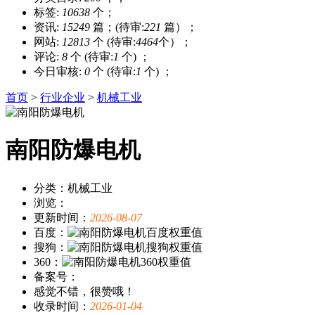
标签:
10638
个；
资讯:
15249
篇；(待审:
221
篇）；
网站:
12813
个 (待审:
4464
个）；
评论:
8
个 (待审:
1
个) ；
今日审核:
0
个 (待审:
1
个) ；
首页
>
行业企业
>
机械工业
南阳防爆电机
分类：机械工业
浏览：
更新时间：
2026-08-07
百度：
搜狗：
360：
备案号：
感觉不错，很赞哦！
收录时间：
2026-01-04