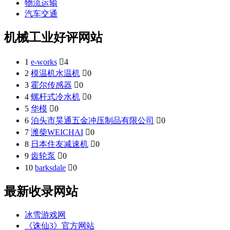
物流运输
汽车交通
机械工业好评网站
1
e-works

4
2
模温机水温机

0
3
霍尔传感器

0
4
螺杆式冷水机

0
5
华模

0
6
泊头市昊通五金冲压制品有限公司

0
7
潍柴WEICHAI

0
8
日本住友减速机

0
9
齿轮泵

0
10
barksdale

0
最新收录网站
冰雪游戏网
《诛仙3》官方网站