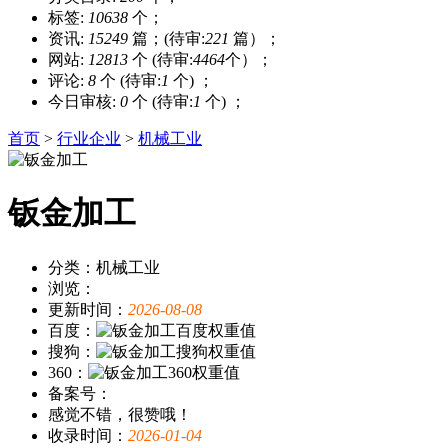
标签:
10638
个；
资讯:
15249
篇；(待审:
221
篇）；
网站:
12813
个 (待审:
4464
个）；
评论:
8
个 (待审:
1
个) ；
今日审核:
0
个 (待审:
1
个) ；
首页
>
行业企业
>
机械工业
钣金加工
分类：机械工业
浏览：
更新时间：
2026-08-08
百度：
搜狗：
360：
备案号：
感觉不错，很赞哦！
收录时间：
2026-01-04